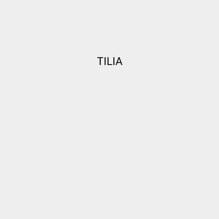
TILIA
novembre 4, 2018
Conditions
générales
de
vente